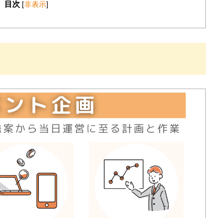
目次
[
非表示
]