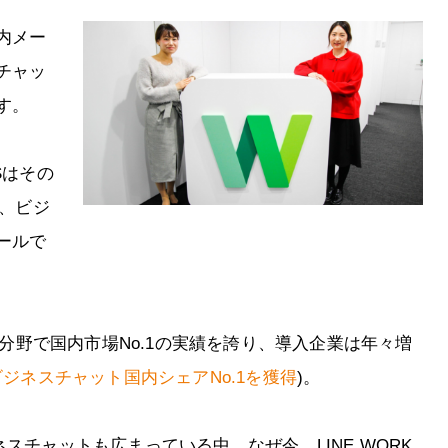
内メー
チャッ
す。
KSはその
る、ビジ
ールで
ット分野で国内市場No.1の実績を誇り、導入企業は年々増
ビジネスチャット国内シェアNo.1を獲得
)。
ビジネスチャットも広まっている中、なぜ今、LINE WORK