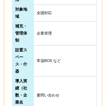
対象地
全国対応
域
補充・
管理体
企業管理
制
設置ス
ペー
常温BOX など
ス・什
器
導入実
績（社
数・企
要問い合わせ
業名