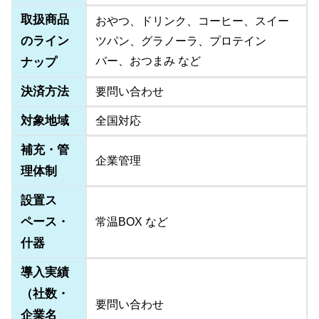
取扱商品
おやつ、ドリンク、コーヒー、スイー
のライン
ツパン、グラノーラ、プロテイン
バー、おつまみ など
ナップ
決済方法
要問い合わせ
対象地域
全国対応
補充・管
企業管理
理体制
設置ス
ペース・
常温BOX など
什器
導入実績
（社数・
要問い合わせ
企業名