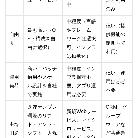
ユーザー管理
定と利用
中
のみ
中程度（言語
低い（提
最も高い（O
やフレーム
自由
供機能の
S・構成を自
ワークは選択
度
範囲内で
由に選択）
可、インフラ
利用）
は抽象化）
高い：パッチ
中程度：イン
低い：運
運用
適用やスケー
フラ保守不
用はほぼ
負荷
ル設計を自社
要、アプリ運
不要
で実施
用は必要
既存オンプレ
CRM、グ
新規Webサー
環境のリフ
ループ
ビス、マイク
主な
ト・アンド・
ウェアな
ロサービス、
用途
シフト、大規
ど共通業
AI／データ分