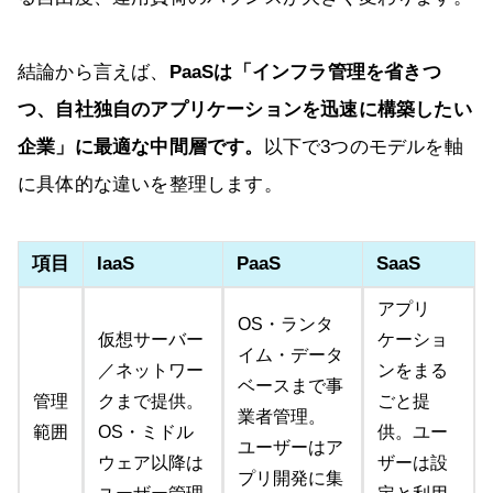
結論から言えば、
PaaSは「インフラ管理を省きつ
つ、自社独自のアプリケーションを迅速に構築したい
企業」に最適な中間層です。
以下で3つのモデルを軸
に具体的な違いを整理します。
項目
IaaS
PaaS
SaaS
アプリ
OS・ランタ
仮想サーバー
ケーショ
イム・データ
／ネットワー
ンをまる
ベースまで事
管理
クまで提供。
ごと提
業者管理。
範囲
OS・ミドル
供。ユー
ユーザーはア
ウェア以降は
ザーは設
プリ開発に集