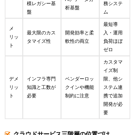
模レガシー基
務システ
析基盤
盤
ム
最短導
メ
最大限のカス
開発効率と柔
入・運用
リッ
タマイズ性
軟性の両立
負荷ほぼ
ト
ゼロ
カスタマ
イズ制
デメ
インフラ専門
ベンダーロッ
限、他シ
リッ
知識と工数が
クインや機能
ステム連
ト
必要
制約に注意
携で追加
開発が必
要
クラウドサービス三階層の位置づけ