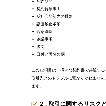
契約期間
契約解除事由
反社会的勢力の排除
譲渡禁止条項
合意管轄
協議事項
後文
日付と署名の欄
この12項目は、様々な契約書で共通す
取引先とのトラブルに繋がりかねません
ます。
2．取引に関するリスク