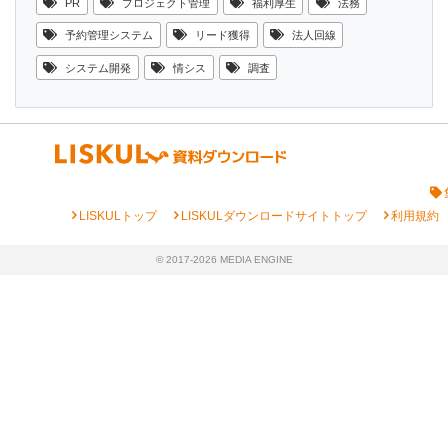
PR
プロジェクト管理
福利厚生
法務
予約管理システム
リード獲得
法人回線
システム開発
情シス
調査
chevron_right
chevron_right
chevron_right
LISKULトップ
LISKULダウンロードサイトトップ
利用規約
© 2017-2026 MEDIA ENGINE