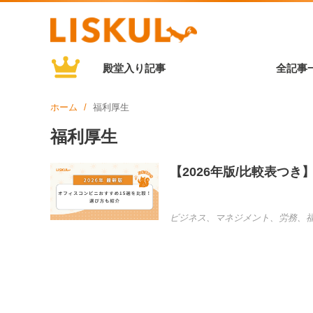
殿堂入り記事
全記事
ホーム
福利厚生
福利厚生
【2026年版/比較表つ
ビジネス
、
マネジメント
、
労務
、