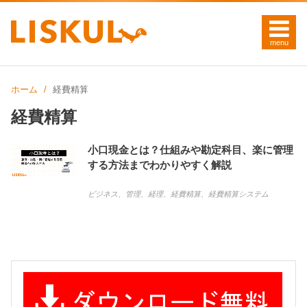
ホーム
経費精算
経費精算
小口現金とは？仕組みや勘定科目、楽に管理
する方法までわかりやすく解説
ビジネス
、
管理
、
経理
、
経費精算
、
経費精算システム