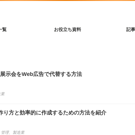
一覧
お役立ち資料
記
ン展示会をWeb広告で代替する方法
造業
作り方と効率的に作成するための方法を紹介
、
管理
、
製造業