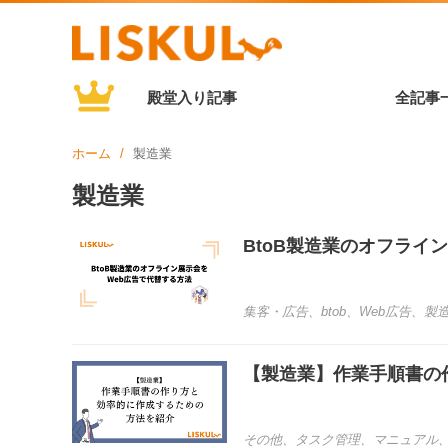
殿堂入り記事
全記事
ホーム
製造業
製造業
BtoB製造業のオフライ
集客・広告
、
btob
、
Web広告
、
製
【製造業】作業手順書の
その他
、
タスク管理
、
マニュアル