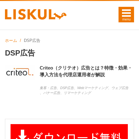
ホーム
DSP広告
DSP広告
Criteo（クリテオ）広告とは？特徴・効果・
導入方法を代理店運用者が解説
集客・広告
、
DSP広告
、
Webマーケティング
、
ウェブ広告
、
バナー広告
、
リマーケティング