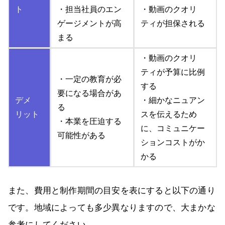
ト
・担当社員のエン
・動画のクオリ
ゲージメントが高
ティが担保される
まる
・動画のクオリ
ティが予算に比例
・一定の教育が必
する
要になる場合があ
デメ
・細かなニュアン
る
リット
スを伝えるため
・本業を圧迫する
に、コミュニケー
可能性がある
ションコストがか
かる
また、費用と制作期間の目安を表にすると以下の通り
です。地域によっても多少異なりますので、大まかな
参考にしてください。