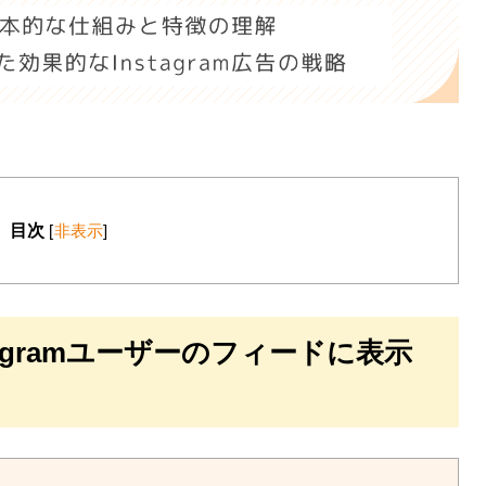
目次
[
非表示
]
nstagramユーザーのフィードに表示