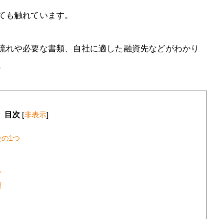
ても触れています。
流れや必要な書類、自社に適した融資先などがわかり
。
目次
[
非表示
]
の1つ
れ
類