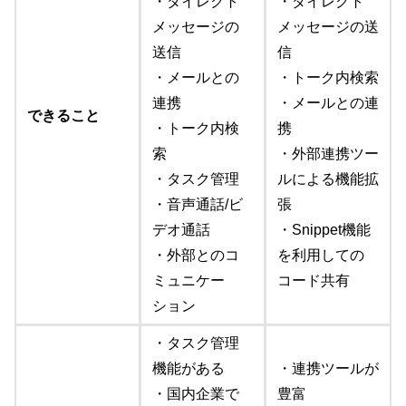
・ダイレクト
・ダイレクト
メッセージの
メッセージの送
送信
信
・メールとの
・トーク内検索
連携
・メールとの連
できること
・トーク内検
携
索
・外部連携ツー
・タスク管理
ルによる機能拡
・音声通話/ビ
張
デオ通話
・Snippet機能
・外部とのコ
を利用しての
ミュニケー
コード共有
ション
・タスク管理
機能がある
・連携ツールが
・国内企業で
豊富