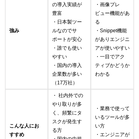
の導入実績が
・画像プレ
豊富
ビュー機能があ
・日本製ツー
る
強み
ルなのでサ
・Snippet機能
ポートが安心
がありエンジニ
・誰でも使い
アが使いやすい
やすい
・一目でアク
・国内の導入
ティブかどうか
企業数が多い
わかる
（17万社）
・ 社内外での
やり取りが多
・業務で使って
く、頻繁にタ
いるツールが多
スクが発生す
こんな人にお
い方
る方
すすめ
・エンジニアが
・国内の中規