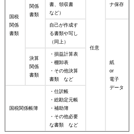
書、領収書
ナ保存
関係
など）
書類
国税
関係
自己が作成す
書類
る書類や写し
（同上）
任意
・損益計算表
決算
・棚卸表
紙
関係
・その他決算
or
書類
書類 など
電子
データ
・仕訳帳
・総勘定元帳
国税関係帳簿
・補助簿
・その他必要
な書類 など