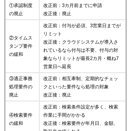
①承認制度
改正前：3カ月前までに申請
の廃止
改正後：廃止
改正前：付与が必須、3営業日までが
リミット
②タイムス
改正後：クラウドシステムが導入さ
タンプ要件
れているなら付与は不要、付与の対
の緩和
象ならリミットが最長2カ月・概ね7
営業日へ延長
③適正事務
改正前：相互牽制、定期的なチェッ
処理要件の
クといった要件なら処理の対象
廃止
改正後：廃止
改正前：検索条件設定が多く、検索
④検索要件
作業に手間がかかる
の緩和
改正後：検索要件が年月日、金額、