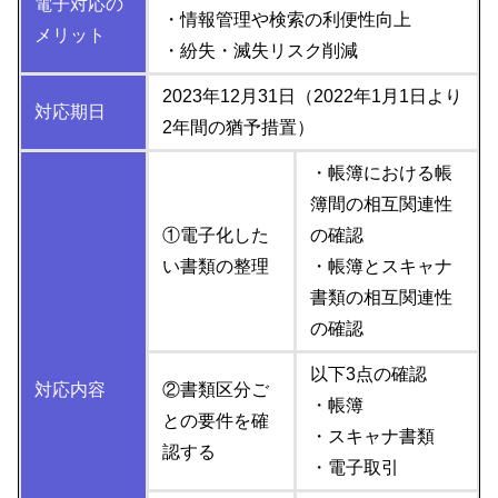
電子対応の
・情報管理や検索の利便性向上
メリット
・紛失・滅失リスク削減
2023年12月31日（2022年1月1日より
対応期日
2年間の猶予措置）
・帳簿における帳
簿間の相互関連性
①電子化した
の確認
い書類の整理
・帳簿とスキャナ
書類の相互関連性
の確認
以下3点の確認
対応内容
②書類区分ご
・帳簿
との要件を確
・スキャナ書類
認する
・電子取引