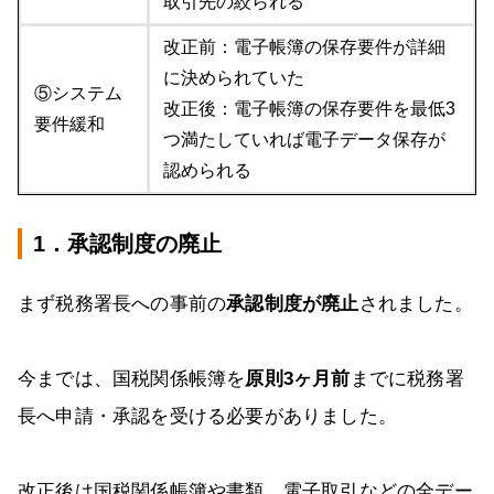
取引先の絞られる
改正前：電子帳簿の保存要件が詳細
に決められていた
⑤システム
改正後：電子帳簿の保存要件を最低3
要件緩和
つ満たしていれば電子データ保存が
認められる
1．承認制度の廃止
まず税務署長への事前の
承認制度が廃止
されました。
今までは、国税関係帳簿を
原則3ヶ月前
までに税務署
長へ申請・承認を受ける必要がありました。
改正後は国税関係帳簿や書類、電子取引などの全デー