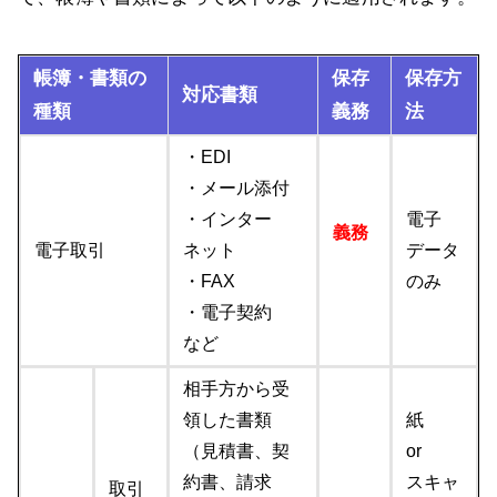
帳簿・書類の
保存
保存方
対応書類
種類
義務
法
・EDI
・メール添付
・インター
電子
義務
電子取引
ネット
データ
・FAX
のみ
・電子契約
など
相手方から受
領した書類
紙
（見積書、契
or
約書、請求
スキャ
取引