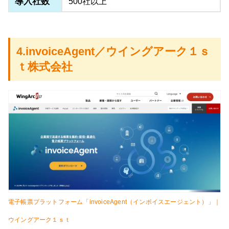
導入社数
500社以上
4.invoiceAgent／ウイングアーク１ｓ
ｔ株式会社
電子帳票プラットフォーム「invoiceAgent（インボイスエージェント）」｜
ウイングアーク１ｓｔ