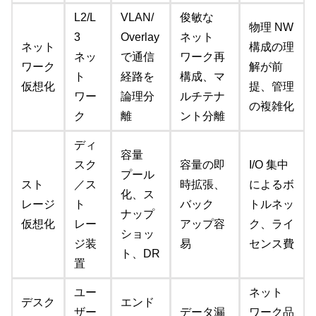
L2/L
VLAN/
俊敏な
物理 NW
3
Overlay
ネット
ネット
構成の理
ネッ
で通信
ワーク再
ワーク
解が前
ト
経路を
構成、マ
仮想化
提、管理
ワー
論理分
ルチテナ
の複雑化
ク
離
ント分離
ディ
容量
スク
容量の即
I/O 集中
プール
スト
／ス
時拡張、
によるボ
化、ス
レージ
ト
バック
トルネッ
ナップ
仮想化
レー
アップ容
ク、ライ
ショッ
ジ装
易
センス費
ト、DR
置
ユー
ネット
デスク
エンド
ザー
データ漏
ワーク品