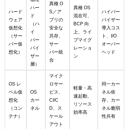
異種 O
ハー
異種 OS
ハード
S／ア
ハイパー
ド
混在可、
ウェア
プリの
バイザー
（ハ
BCP 向
仮想化
安全な
導入コス
イ
上、ライ
（サー
共存、
ト、I/O
パー
ブマイグ
バー仮
サー
オーバー
バイ
レーショ
想化）
バー統
ヘッド
ザー
ン
合
層）
マイク
OS レ
ロサー
同一カー
軽量・高
ベル仮
OS
ビス、
ネル依
速起動、
想化
カー
CI/C
存、カー
リソース
（コン
ネル
D、ス
ネル脆弱
効率高
テナ）
ケール
性共有
アウト