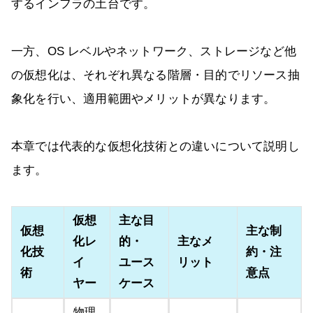
するインフラの土台です。
一方、OS レベルやネットワーク、ストレージなど他
の仮想化は、それぞれ異なる階層・目的でリソース抽
象化を行い、適用範囲やメリットが異なります。
本章では代表的な仮想化技術との違いについて説明し
ます。
仮想
主な目
仮想
主な制
化レ
的・
主なメ
化技
約・注
イ
ユース
リット
術
意点
ヤー
ケース
物理