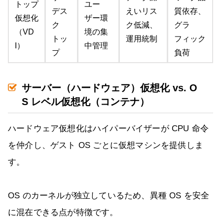
トップ
ユー
デス
えいリス
質依存、
仮想化
ザー環
ク
ク低減、
グラ
（VD
境の集
トッ
運用統制
フィック
I）
中管理
プ
負荷
サーバー（ハードウェア）仮想化 vs. O
S レベル仮想化（コンテナ）
ハードウェア仮想化はハイパーバイザーが CPU 命令
を仲介し、ゲスト OS ごとに仮想マシンを提供しま
す。
OS のカーネルが独立しているため、異種 OS を安全
に混在できる点が特徴です。