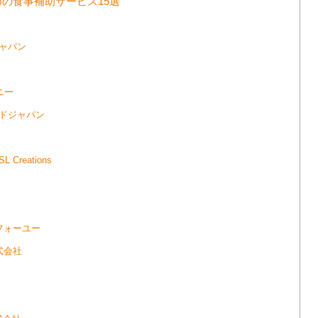
の食事補助サービス15選
ャパン
ニー
ッドジャパン
reations
フォーユー
式会社