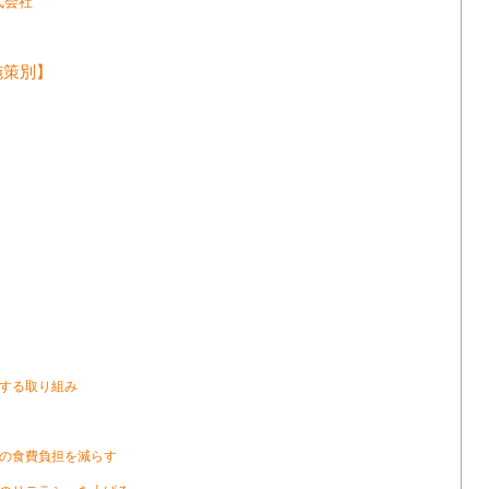
式会社
施策別】
する取り組み
の食費負担を減らす