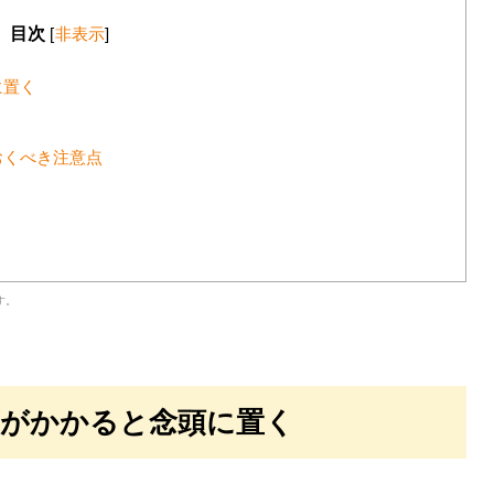
目次
[
非表示
]
に置く
おくべき注意点
す。
トがかかると念頭に置く