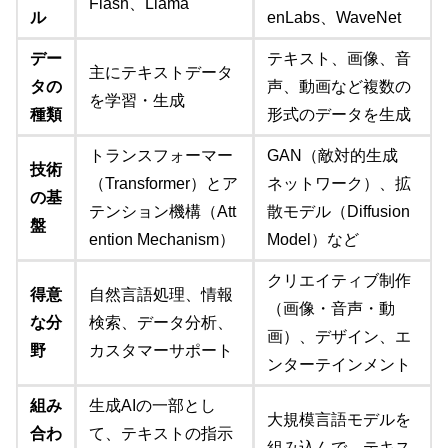
Flash、Llama
ル
enLabs、WaveNet
デー
テキスト、画像、音
主にテキストデータ
タの
声、動画など複数の
を学習・生成
種類
形式のデータを生成
トランスフォーマー
GAN（敵対的生成
技術
（Transformer）とア
ネットワーク）、拡
の基
テンション機構（Att
散モデル（Diffusion
盤
ention Mechanism）
Model）など
クリエイティブ制作
得意
自然言語処理、情報
（画像・音声・動
な分
検索、データ分析、
画）、デザイン、エ
野
カスタマーサポート
ンターテインメント
組み
生成AIの一部とし
大規模言語モデルを
合わ
て、テキストの指示
組み込んで、テキス