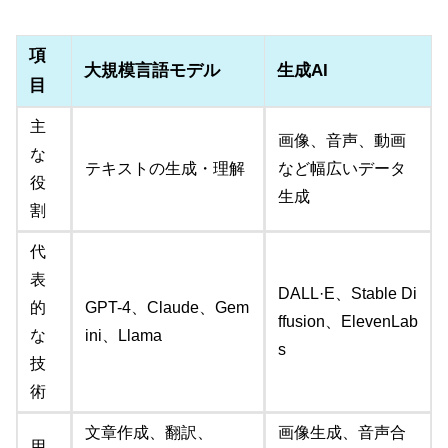
項
大規模言語モデル
生成AI
目
主
画像、音声、動画
な
テキストの生成・理解
など幅広いデータ
役
生成
割
代
表
DALL·E、Stable Di
的
GPT-4、Claude、Gem
ffusion、ElevenLab
な
ini、Llama
s
技
術
文章作成、翻訳、
画像生成、音声合
用