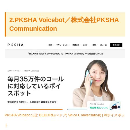
2.PKSHA Voicebot／株式会社PKSHA
Communication
PKSHA Voicebot (旧: BEDORE(べドア) Voice Conversation) | AIボイスボッ
ト