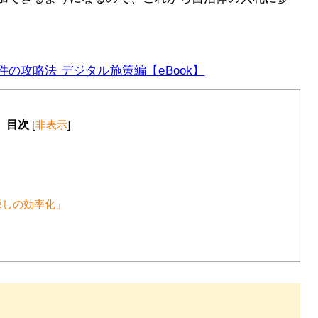
の攻略法 デジタル施策編【eBook】
目次
[
非表示
]
探しの効率化」