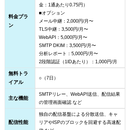
金：1通あたり0.75円）
■オプション
料金プラ
メール中継：2,000円/月〜
ン
TLS中継：3,500円/月〜
WebAPI：5,000円/月〜
SMTP DKIM：3,500円/月〜
分析レポート：5,000円/月〜
2段階認証（1IDあたり）：1,000円/月
無料トラ
○（7日）
イアル
SMTPリレー、WebAPI送信、配信結果
主な機能
の管理画面確認 など
独自の配信基盤による分散送信、キャ
配信性能
リアやISPのブロックを回避する高速配