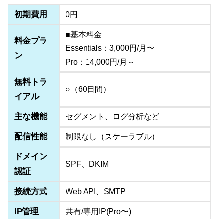
初期費用
0円
■基本料金
料金プラ
Essentials：3,000円/月〜
ン
Pro：14,000円/月～
無料トラ
○（60日間）
イアル
主な機能
セグメント、ログ分析など
配信性能
制限なし（スケーラブル）
ドメイン
SPF、DKIM
認証
接続方式
Web API、SMTP
IP管理
共有/専用IP(Pro〜)