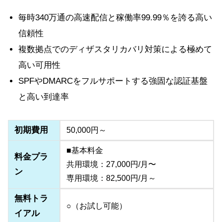
毎時340万通の高速配信と稼働率99.99％を誇る高い
信頼性
複数拠点でのディザスタリカバリ対策による極めて
高い可用性
SPFやDMARCをフルサポートする強固な認証基盤
と高い到達率
初期費用
50,000円～
■基本料金
料金プラ
共用環境：27,000円/月〜
ン
専用環境：82,500円/月～
無料トラ
○（お試し可能）
イアル