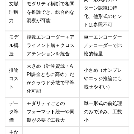
文脈
モダリティ横断で相関
ターン認識に特
理解
を推論でき、総合的な
化、他形式のヒン
力
洞察が可能
トは参照不可
モデ
複数エンコーダー＋ア
単一エンコーダー
ル構
ライメント層＋クロス
／デコーダーで比
造
アテンションを統合
較的軽量
大きめ（計算資源・A
推論
小さめ（オンプレ
PI課金ともに高め）だ
コス
やエッジ推論にも
がクラウド分散で平準
ト
載せやすい）
化可能
デー
モダリティごとの
単一形式の前処理
タ準
フォーマット統一や同
のみで済み、工数
備
期が必要で工数大
小
主な