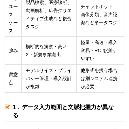
製品検索、医療診断、
ユー
チャットボット、
動画解析、広告クリエ
ス
画像分類、音声認
イティブ生成など複合
ケー
識など単一タスク
タスク
ス
軽量・高速・導入
横断的な洞察・高U
強み
容易・ROIを測り
X・新規事業創出
やすい
モデルサイズ・プライ
他形式を扱う場合
留意
バシー管理・導入設計
は別システム連携
点
が複雑
が必要
1．データ入力範囲と文脈把握力が異な
る