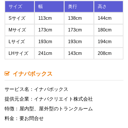
サイズ
幅
奥行
高さ
Sサイズ
113cm
138cm
144cm
Mサイズ
173cm
173cm
180cm
Lサイズ
193cm
193cm
194cm
LHサイズ
241cm
143cm
208cm
イナバボックス
サービス名：イナバボックス
提供元企業：イナバクリエイト株式会社
特徴：屋内型、屋外型のトランクルーム
料金：要お問合せ