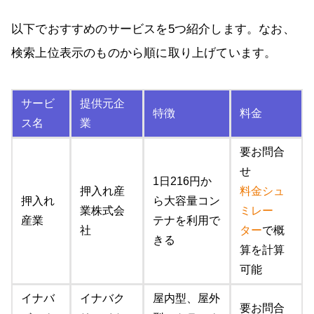
以下でおすすめのサービスを5つ紹介します。なお、
検索上位表示のものから順に取り上げています。
サービ
提供元企
特徴
料金
ス名
業
要お問合
せ
1日216円か
押入れ産
料金シュ
押入れ
ら大容量コン
業株式会
ミレー
産業
テナを利用で
社
ター
で概
きる
算を計算
可能
イナバ
イナバク
屋内型、屋外
要お問合