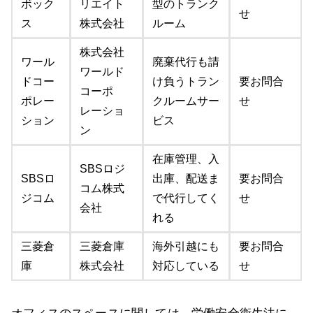
ボック
リエイト
型のトランク
せ
ス
株式会社
ルーム
株式会社
ワール
廃棄代行も請
ワールド
ドコー
け負うトラン
要お問合
コーポ
ポレー
クルームサー
せ
レーショ
ション
ビス
ン
在庫管理、入
SBSロジ
SBSロ
出庫、配送ま
要お問合
コム株式
ジコム
で代行してく
せ
会社
れる
三菱倉
三菱倉庫
海外引越にも
要お問合
庫
株式会社
対応している
せ