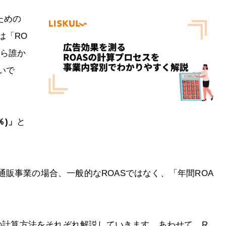
ための
は「RO
さら誰か
いで
％)」
と
販事業の場合、一般的なROASではなく、「年間ROA
Sの計算方法をそれぞれ解説していきます。あわせて、R