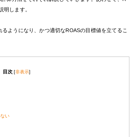
説明します。
れるようになり、かつ適切なROASの目標値を立てるこ
目次
[
非表示
]
らない