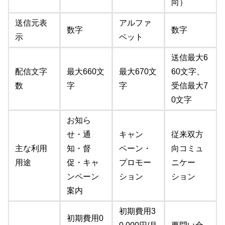
向）
送信元表
アルファ
数字
数字
示
ベット
送信最大6
配信文字
最大660文
最大670文
60文字、
数
字
字
受信最大7
0文字
お知ら
せ・通
キャン
従来双方
主な利用
知・督
ペーン・
向コミュ
用途
促・キャ
プロモー
ニケー
ンペーン
ション
ション
案内
初期費用3
初期費用0