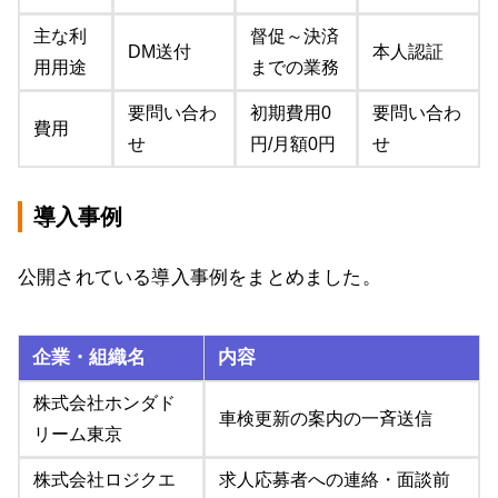
主な利
督促～決済
DM送付
本人認証
用用途
までの業務
要問い合わ
初期費用0
要問い合わ
費用
せ
円/月額0円
せ
導入事例
公開されている導入事例をまとめました。
企業・組織名
内容
株式会社ホンダド
車検更新の案内の一斉送信
リーム東京
株式会社ロジクエ
求人応募者への連絡・面談前