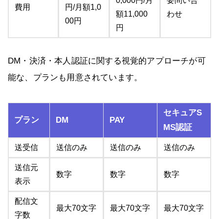
0,000円/月
要問い合
費用
円/月額1,0
額11,000
わせ
00円
円
DM・決済・本人認証に関する視覚的アプローチが可
能な、プランも用意されています。
セキュアS
プラン
DM
PAY
MS認証
送受信
送信のみ
送信のみ
送信のみ
送信元
数字
数字
数字
表示
配信文
最大70文字
最大70文字
最大70文字
字数