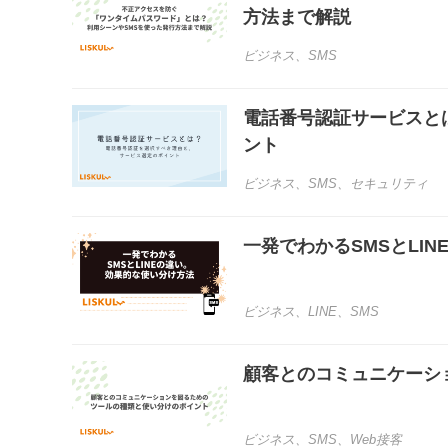
方法まで解説
ビジネス
、
SMS
電話番号認証サービスと
ント
ビジネス
、
SMS
、
セキュリティ
一発でわかるSMSとLI
ビジネス
、
LINE
、
SMS
顧客とのコミュニケーシ
ビジネス
、
SMS
、
Web接客