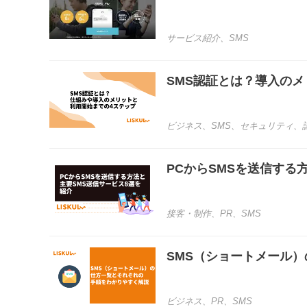
サービス紹介
、
SMS
SMS認証とは？導入の
ビジネス
、
SMS
、
セキュリティ
、
PCからSMSを送信する
接客・制作
、
PR
、
SMS
SMS（ショートメール
ビジネス
、
PR
、
SMS