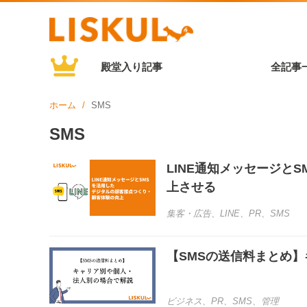
殿堂入り記事
全記事
ホーム
SMS
SMS
LINE通知メッセージと
上させる
集客・広告
、
LINE
、
PR
、
SMS
【SMSの送信料まとめ
ビジネス
、
PR
、
SMS
、
管理