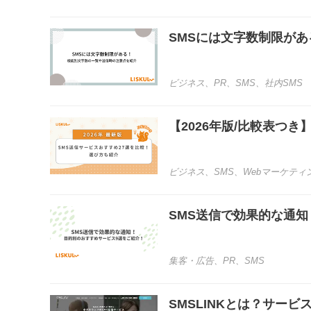
SMSには文字数制限が
ビジネス
、
PR
、
SMS
、
社内SMS
【2026年版/比較表つ
ビジネス
、
SMS
、
Webマーケティ
SMS送信で効果的な通
集客・広告
、
PR
、
SMS
SMSLINKとは？サー