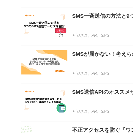
SMS一斉送信の方法と9
ビジネス
、
PR
、
SMS
SMSが届かない！考え
ビジネス
、
PR
、
SMS
SMS送信APIのオスス
ビジネス
、
PR
、
SMS
不正アクセスを防ぐ「ワ