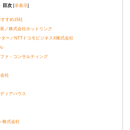
目次
[
非表示
]
すすめ15社
クチコミ＠係長／株式会社ホットリンク
グセンター／NTTドコモビジネスX株式会社
カル
ルファ・コンサルティング
株式会社
メディアハウス
クション株式会社