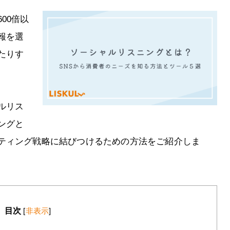
00倍以
報を選
たりす
ルリス
ングと
ティング戦略に結びつけるための方法をご紹介しま
目次
[
非表示
]