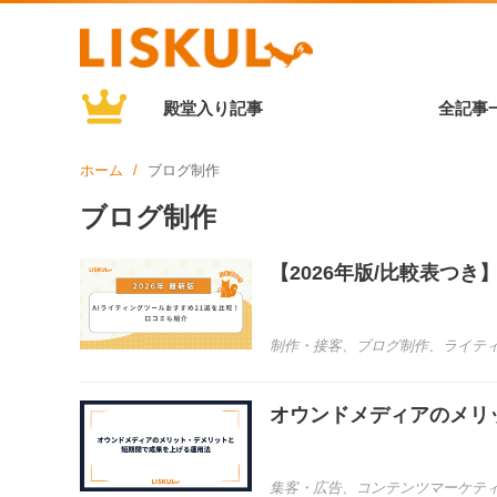
殿堂入り記事
全記事
ホーム
ブログ制作
ブログ制作
【2026年版/比較表つ
制作・接客
、
ブログ制作
、
ライテ
オウンドメディアのメリ
集客・広告
、
コンテンツマーケテ