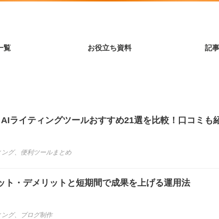
一覧
お役立ち資料
記
き】AIライティングツールおすすめ21選を比較！口コミも
ィング
、
便利ツールまとめ
ット・デメリットと短期間で成果を上げる運用法
ィング
、
ブログ制作