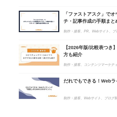
「ファストアスク」でオ
チ・記事作成の手順まと
制作・接客
、
PR
、
Webサイト
、
ブ
【2026年版/比較表つ
方も紹介
制作・接客
、
コンテンツマーケテ
だれでもできる！Webラ
制作・接客
、
Webサイト
、
ブログ