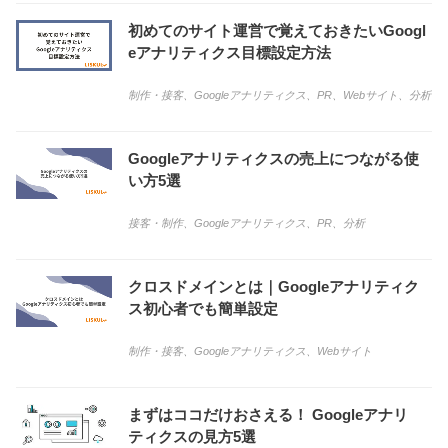
初めてのサイト運営で覚えておきたいGoogl
eアナリティクス目標設定方法
制作・接客
、
Googleアナリティクス
、
PR
、
Webサイト
、
分析
Googleアナリティクスの売上につながる使
い方5選
接客・制作
、
Googleアナリティクス
、
PR
、
分析
クロスドメインとは｜Googleアナリティク
ス初心者でも簡単設定
制作・接客
、
Googleアナリティクス
、
Webサイト
まずはココだけおさえる！ Googleアナリ
ティクスの見方5選