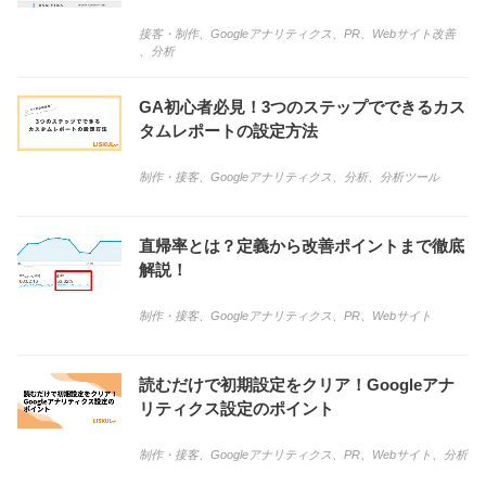
接客・制作
、
Googleアナリティクス
、
PR
、
Webサイト改善
、
分析
GA初心者必見！3つのステップでできるカス
タムレポートの設定方法
制作・接客
、
Googleアナリティクス
、
分析
、
分析ツール
直帰率とは？定義から改善ポイントまで徹底
解説！
制作・接客
、
Googleアナリティクス
、
PR
、
Webサイト
読むだけで初期設定をクリア！Googleアナ
リティクス設定のポイント
制作・接客
、
Googleアナリティクス
、
PR
、
Webサイト
、
分析