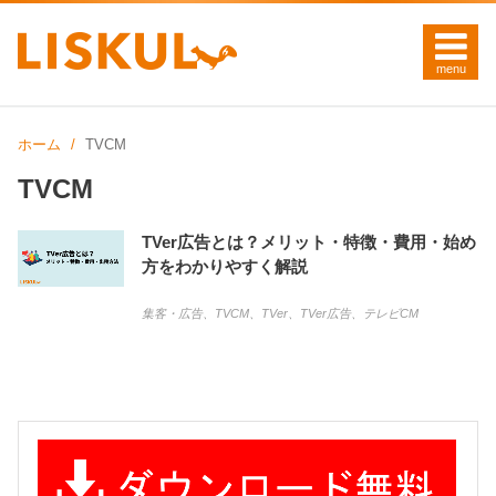
ホーム
TVCM
TVCM
TVer広告とは？メリット・特徴・費用・始め
方をわかりやすく解説
集客・広告
、
TVCM
、
TVer
、
TVer広告
、
テレビCM