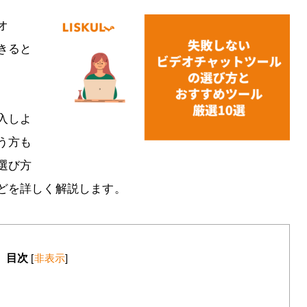
オ
きると
入しよ
う方も
選び方
どを詳しく解説します。
目次
[
非表示
]