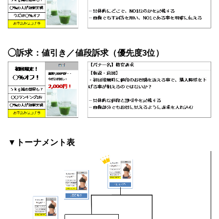
◯訴求：値引き／値段訴求（優先度3位）
▼トーナメント表