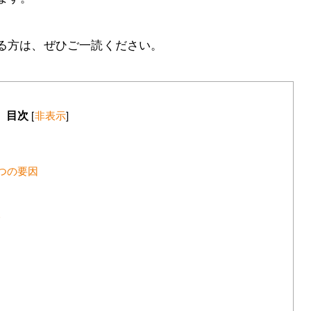
ある方は、ぜひご一読ください。
目次
[
非表示
]
つの要因
い