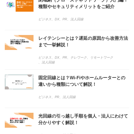
種類やセキュリティメリットをご紹介
ビジネス
、
DX
、
PR
、
法人回線
レイテンシーとは？遅延の原因から改善方法
まで一挙解説！
ビジネス
、
DX
、
PR
、
テレワーク
、
リモートワーク
、
法人回線
固定回線とは？Wi-Fiやホームルーターとの
違いから種類について解説！
ビジネス
、
PR
、
法人回線
光回線の引っ越し手順を個人・法人にわけて
分かりやすく解説！