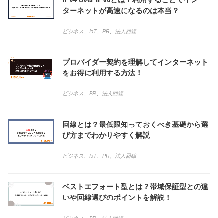
ターネットが高速になるのは本当？
ビジネス
、
IoT
、
PR
、
法人回線
プロバイダー契約を理解してインターネット
をお得に利用する方法！
ビジネス
、
PR
、
法人回線
回線とは？最低限知っておくべき基礎から選
び方までわかりやすく解説
ビジネス
、
IoT
、
PR
、
法人回線
ベストエフォート型とは？帯域保証型との違
いや回線選びのポイントを解説！
ビジネス
、
PR
、
法人回線