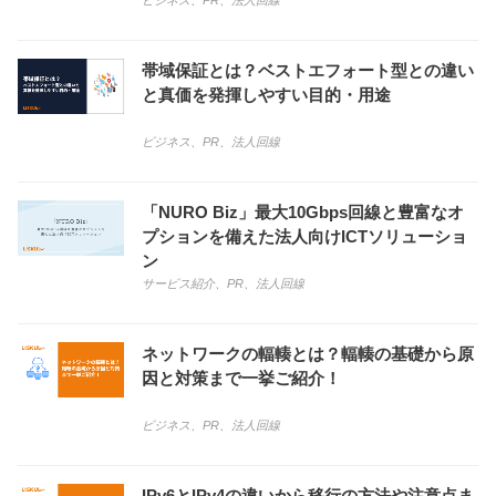
帯域保証とは？ベストエフォート型との違い
と真価を発揮しやすい目的・用途
ビジネス
、
PR
、
法人回線
「NURO Biz」最大10Gbps回線と豊富なオ
プションを備えた法人向けICTソリューショ
ン
サービス紹介
、
PR
、
法人回線
ネットワークの輻輳とは？輻輳の基礎から原
因と対策まで一挙ご紹介！
ビジネス
、
PR
、
法人回線
IPv6とIPv4の違いから移行の方法や注意点ま