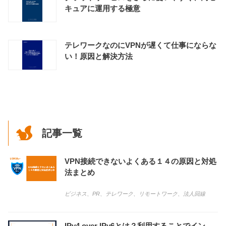
キュアに運用する極意
テレワークなのにVPNが遅くて仕事にならな
い！原因と解決方法
記事一覧
VPN接続できないよくある１４の原因と対処
法まとめ
ビジネス
、
PR
、
テレワーク
、
リモートワーク
、
法人回線
IPv4 over IPv6とは？利用することでイン