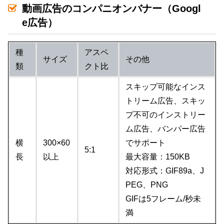
動画広告のコンパニオンバナー（Googl
e広告）
種
アスペ
サイズ
その他
類
クト比
スキップ可能なインス
トリーム広告、スキッ
プ不可のインストリー
ム広告、バンパー広告
横
300×60
でサポート
5:1
長
以上
最大容量：150KB
対応形式：GIF89a、J
PEG、PNG
GIFは5フレーム/秒未
満