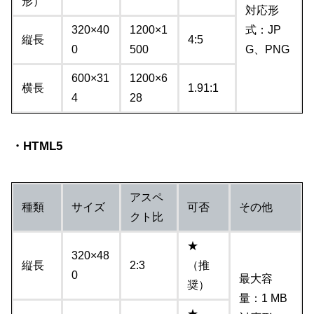
形）
対応形
320×40
1200×1
式：JP
縦長
4:5
0
500
G、PNG
600×31
1200×6
横長
1.91:1
4
28
・HTML5
アスペ
種類
サイズ
可否
その他
クト比
★
320×48
縦長
2:3
（推
0
最大容
奨）
量：1 MB
★