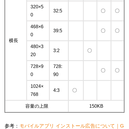
320×5
32:5
〇
〇
0
468×6
39:5
〇
〇
0
横長
480×3
3:2
〇
20
728×9
728:
〇
〇
0
90
1024×
4:3
〇
768
容量の上限
150KB
参考：
モバイルアプリ インストール広告について｜G