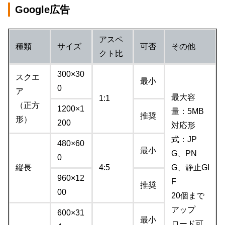
Google広告
アスペ
種類
サイズ
可否
その他
クト比
300×30
スクエ
最小
0
ア
最大容
1:1
（正方
1200×1
量：5MB
推奨
形）
200
対応形
式：JP
480×60
最小
G、PN
0
縦長
4:5
G、静止GI
960×12
F
推奨
00
20個まで
アップ
600×31
最小
ロード可