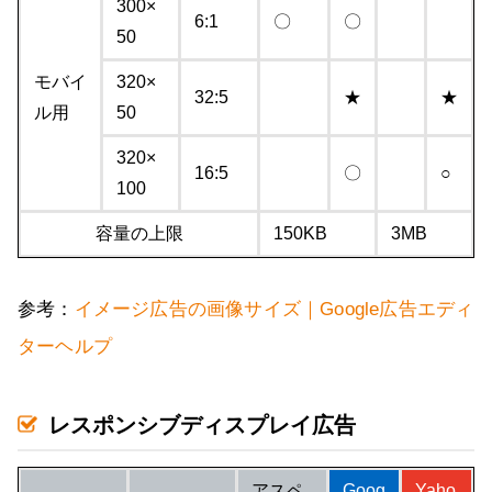
300×
6:1
〇
〇
50
モバイ
320×
32:5
★
★
ル用
50
320×
16:5
〇
○
100
容量の上限
150KB
3MB
参考：
イメージ広告の画像サイズ｜Google広告エディ
ターヘルプ
レスポンシブディスプレイ広告
アスペ
Goog
Yaho