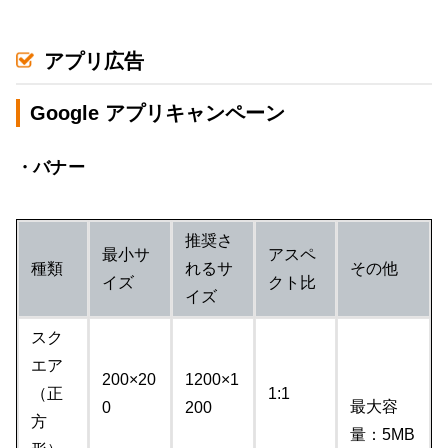
アプリ広告
Google アプリキャンペーン
・バナー
推奨さ
最小サ
アスペ
種類
れるサ
その他
イズ
クト比
イズ
スク
エア
200×20
1200×1
（正
1:1
最大容
0
200
方
量：5MB