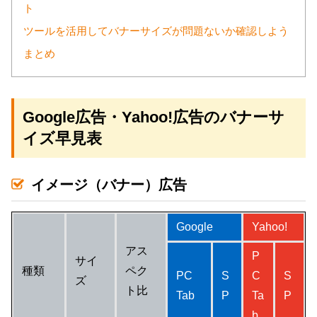
ト
ツールを活用してバナーサイズが問題ないか確認しよう
まとめ
Google広告・Yahoo!広告のバナーサ
イズ早見表
イメージ（バナー）広告
Google
Yahoo!
アス
P
サイ
種類
ペク
PC
S
C
S
ズ
ト比
Tab
P
Ta
P
b