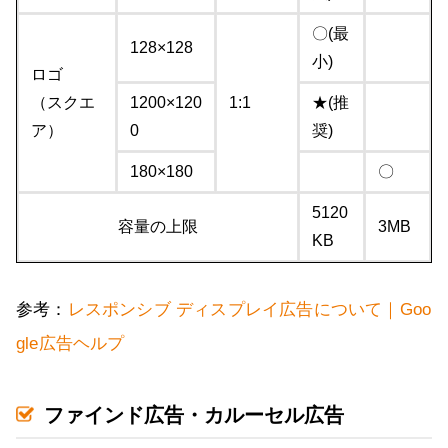
〇(最
128×128
小)
ロゴ
（スクエ
1200×120
1:1
★(推
ア）
0
奨)
180×180
〇
5120
容量の上限
3MB
KB
参考：
レスポンシブ ディスプレイ広告について｜Goo
gle広告ヘルプ
ファインド広告・カルーセル広告