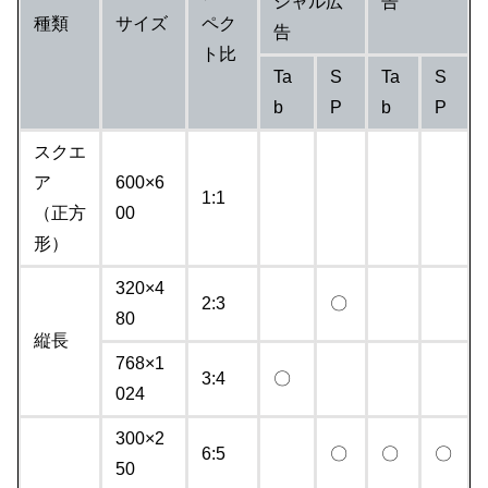
シャル広
告
種類
サイズ
ペク
告
ト比
Ta
S
Ta
S
b
P
b
P
スクエ
ア
600×6
1:1
（正方
00
形）
320×4
2:3
〇
80
縦長
768×1
3:4
〇
024
300×2
6:5
〇
〇
〇
50