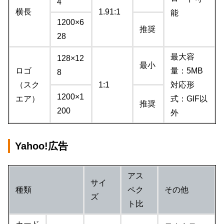
4
横長
1.91:1
能
1200×6
推奨
28
最大容
128×12
最小
ロゴ
量：5MB
8
（スク
1:1
対応形
1200×1
エア）
式：GIF以
推奨
200
外
Yahoo!広告
アス
サイ
種類
ペク
その他
ズ
ト比