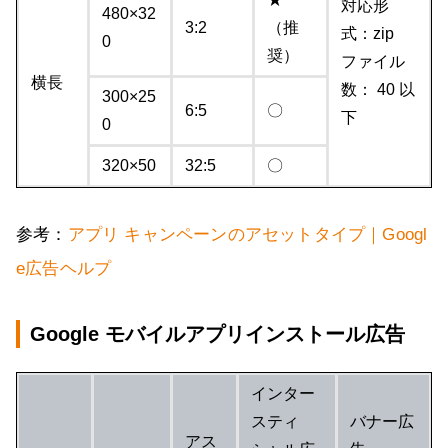
対応形
480×32
3:2
（推
式：zip
0
奨）
ファイル
横長
数： 40 以
300×25
6:5
〇
下
0
320×50
32:5
〇
参考：
アプリ キャンペーンのアセットタイプ｜Googl
e広告ヘルプ
Google モバイルアプリインストール広告
インター
スティ
バナー広
アス