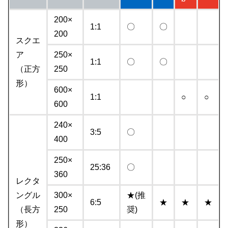
200×
1:1
〇
〇
200
スクエ
ア
250×
1:1
〇
〇
（正方
250
形）
600×
1:1
○
○
600
240×
3:5
〇
400
250×
25:36
〇
360
レクタ
ングル
300×
★(推
6:5
★
★
★
（長方
250
奨)
形）