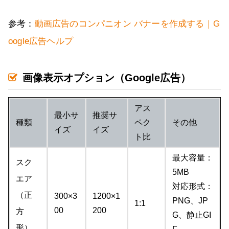
参考：
動画広告のコンパニオン バナーを作成する｜G
oogle広告ヘルプ
画像表示オプション（Google広告）
アス
最小サ
推奨サ
種類
ペク
その他
イズ
イズ
ト比
最大容量：
スク
5MB
エア
対応形式：
（正
300×3
1200×1
PNG、JP
1:1
00
200
方
G、静止GI
形）