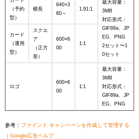
カード
最大容量：
640×3
（予約
横長
1.91:1
3MB
60～
型）
対応形式：
GIF89a、JP
スクエ
カード
EG、PNG
ア
600×6
（運用
1:1
2セット〜1
（正方
00
型）
0セット
形）
最大容量：
3MB
600×6
ロゴ
1:1
対応形式：
00
GIF89a、JP
EG、PNG
参考：
ファインド キャンペーンを作成して管理する
｜Google広告ヘルプ