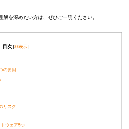
理解を深めたい方は、ぜひご一読ください。
目次
[
非表示
]
つの要因
係
のリスク
トウェア5つ