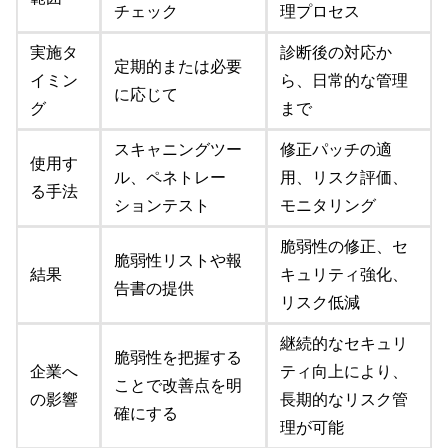
チェック
理プロセス
実施タ
診断後の対応か
定期的または必要
イミン
ら、日常的な管理
に応じて
グ
まで
スキャニングツー
修正パッチの適
使用す
ル、ペネトレー
用、リスク評価、
る手法
ションテスト
モニタリング
脆弱性の修正、セ
脆弱性リストや報
結果
キュリティ強化、
告書の提供
リスク低減
継続的なセキュリ
脆弱性を把握する
企業へ
ティ向上により、
ことで改善点を明
の影響
長期的なリスク管
確にする
理が可能