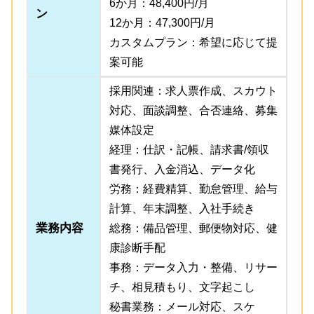
6か月：48,400円/月
ン
12か月：47,300円/月
カスタムプラン：希望に応じて提
案可能
採用関連：求人票作成、スカウト
対応、面談調整、合否連絡、募集
媒体設定
経理：仕訳・記帳、請求書/領収
書発行、入金消込、データ化
労務：経費精算、勤怠管理、給与
計算、年末調整、入社手続き
業務内容
総務：備品管理、郵便物対応、健
康診断手配
事務：データ入力・整備、リサー
チ、相見積もり、文字起こし
秘書業務：メール対応、スケ