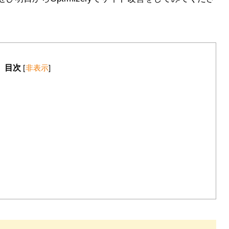
目次
[
非表示
]