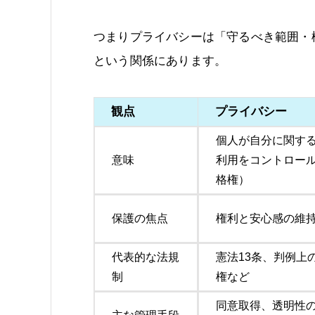
つまりプライバシーは「守るべき範囲・
という関係にあります。
観点
プライバシー
個人が自分に関す
意味
利用をコントロー
格権）
保護の焦点
権利と安心感の維
代表的な法規
憲法13条、判例上
制
権など
同意取得、透明性