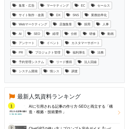
集客・広告
マーケティング
EC
セールス
サイト制作・改善
DX
SNS
業務効率化
Webマーケティング
店舗集客
採用
人事
AI
SEO
経理
分析
研修
動画
アンケート
イベント
カスタマーサポート
PR
プロジェクト管理
福利厚生
法務
予約管理システム
リード獲得
法人回線
システム開発
情シス
調査
最新人気資料ランキング
AIに引用される記事の作り方-SEOと両立する「構
造・根拠・技術要件」
ChatGPTの使い方｜プロンプト完全ガイド【レベ