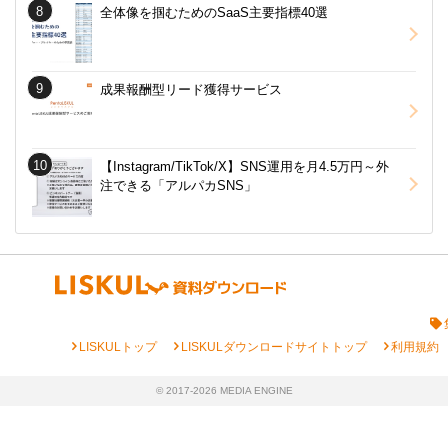
全体像を掴むためのSaaS主要指標40選
成果報酬型リード獲得サービス
【Instagram/TikTok/X】SNS運用を月4.5万円～外
注できる「アルパカSNS」
chevron_right
chevron_right
chevron_right
LISKULトップ
LISKULダウンロードサイトトップ
利用規約
© 2017-2026 MEDIA ENGINE