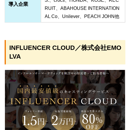
S.、crocs、HONDA、KOSÉ、REC
導入企業
RUIT、ABAHOUSE INTERNATION
AL Co、Unilever、PEACH JOHN他
INFLUENCER CLOUD／株式会社EMO
LVA