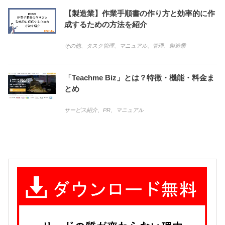
【製造業】作業手順書の作り方と効率的に作
成するための方法を紹介
その他
、
タスク管理
、
マニュアル
、
管理
、
製造業
「Teachme Biz」とは？特徴・機能・料金ま
とめ
サービス紹介
、
PR
、
マニュアル