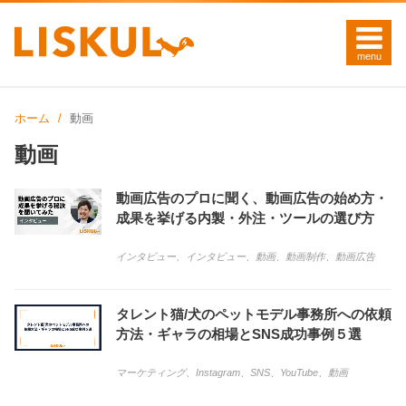
ホーム
動画
動画
動画広告のプロに聞く、動画広告の始め方・
成果を挙げる内製・外注・ツールの選び方
インタビュー
、
インタビュー
、
動画
、
動画制作
、
動画広告
タレント猫/犬のペットモデル事務所への依頼
方法・ギャラの相場とSNS成功事例５選
マーケティング
、
Instagram
、
SNS
、
YouTube
、
動画