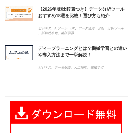
【2026年版/比較表つき】データ分析ツール
おすすめ18選を比較！選び方も紹介
ビジネス
、
AIツール
、
DX
、
データ活用
、
分析
、
分析ツール
、
業務効率化
、
機械学習
ディープラーニングとは？機械学習との違い
や導入方法まで一挙解説！
ビジネス
、
データ保護
、
人工知能
、
機械学習