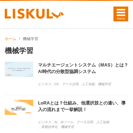
ホーム
機械学習
機械学習
マルチエージェントシステム（MAS）とは？
AI時代の分散型協調システム
ビジネス
、
DX
、
データ活用
、
人工知能
、
機械学習
LoRAとは？仕組み、他選択肢との違い、導
入の流れまで一挙解説！
ビジネス
、
AI
、
AIツール
、
データ活用
、
人工知能
、
業務効率化
、
機械学習