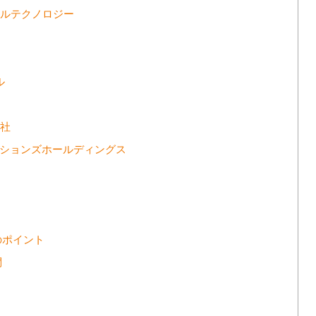
シャルテクノロジー
ル
会社
クションズホールディングス
のポイント
問